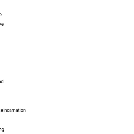
e
ve
nd
a
eincarnation
ng