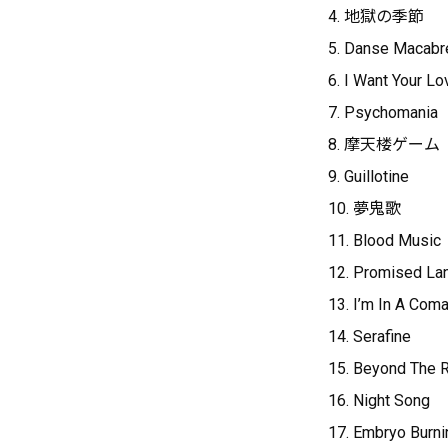
4. 地獄の季節
5. Danse Macabr
6. I Want Your Lo
7. Psychomania
8. 摩天楼ゲーム
9. Guillotine
10. 夢鬼歌
11. Blood Music
12. Promised La
13. I’m In A Com
14. Serafine
15. Beyond The R
16. Night Song
17. Embryo Burni