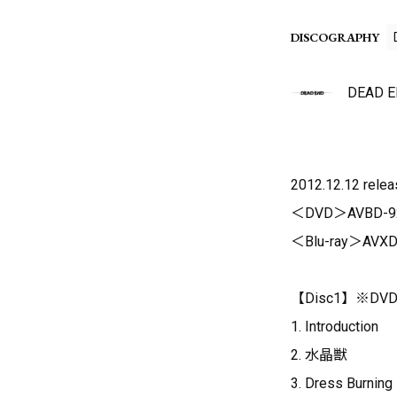
DISCOGRAPHY
DEAD E
2012.12.12 relea
＜DVD＞AVBD-9
＜Blu-ray＞AVXD
【Disc1】※D
1. Introduction
2. 水晶獣
3. Dress Burning