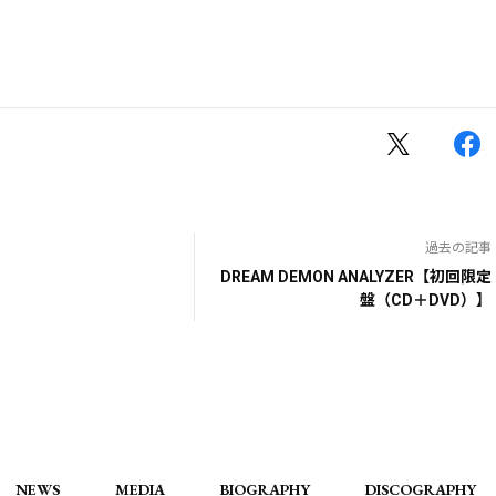
過去の記事
DREAM DEMON ANALYZER【初回限定
盤（CD＋DVD）】
NEWS
MEDIA
BIOGRAPHY
DISCOGRAPHY