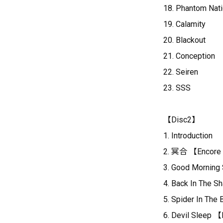
18. Phantom Nat
19. Calamity
20. Blackout
21. Conception
22. Seiren
23. SSS
【Disc2】
1. Introduction
2. 冥合 【Encore
3. Good Morning
4. Back In The 
5. Spider In The
6. Devil Sleep 