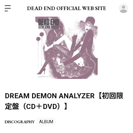
ロ
DEAD END OFFICIAL WEB SITE
DREAM DEMON ANALYZER【初回限
定盤（CD＋DVD）】
DISCOGRAPHY
ALBUM