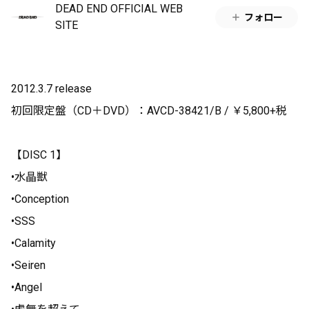
DEAD END OFFICIAL WEB
フォロー
SITE
2012.3.7 release
初回限定盤（CD＋DVD）：AVCD-38421/B / ￥5,800+税
【DISC 1】
•水晶獣
•Conception
•SSS
•Calamity
•Seiren
•Angel