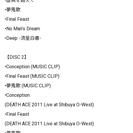
•虚無を超えて
•夢鬼歌
•Final Feast
•No Man’s Dream
•Deep -流星白書-
【DISC 2】
•Conception (MUSIC CLIP)
•Final Feast (MUSIC CLIP)
•夢鬼歌 (MUSIC CLIP)
•Conception
(DEATH ACE 2011 Live at Shibuya O-West)
•Final Feast
(DEATH ACE 2011 Live at Shibuya O-West)