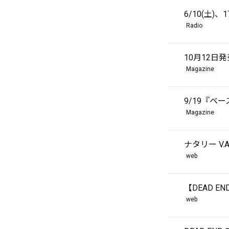
6/10(土)、
Radio
10月12日
Magazine
9/19『ベ
Magazine
ナタリー V.A.
web
【DEAD 
web