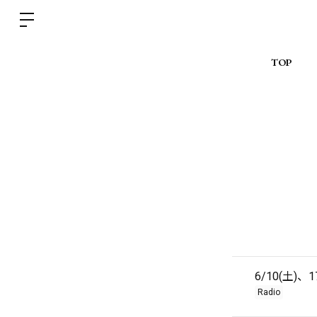
TOP
6/10(土)、
Radio