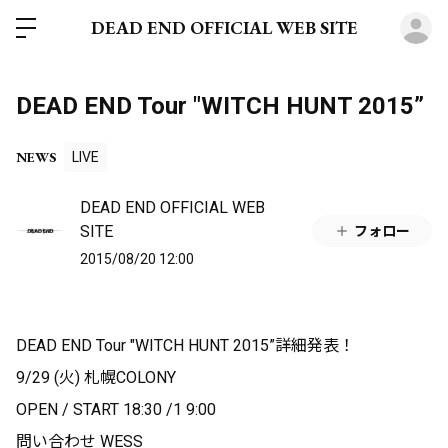
ロ
DEAD END OFFICIAL WEB SITE
DEAD END Tour "WITCH HUNT 2015”
NEWS
LIVE
DEAD END OFFICIAL WEB
SITE
フォロー
2015/08/20 12:00
DEAD END Tour "WITCH HUNT 2015”詳細発表！
9/29 (火) 札幌COLONY
OPEN / START 18:30 /1 9:00
問い合わせ WESS